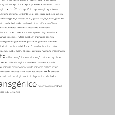
r
agricultura
agricultura, segurança alimentar, sementes crioulas
agrotóxico
ogia
agrotóxico, agroecologia
agrotóxicos
alimento
alimentos
ambiental
apple
associação
audiência pública
fia
biossegurança
biossegurança, agrotóxicos, lei, CTNBio, glifosato,
rta
cidadania
cidadão
cientista
cientistas
ciência
conflito de
es
consumidores
consumo
câncer
dado
democracia
lvimento
direito
direitos humanos
epistemologia
estatística
mbrapa;Transgênico;Alface
genetically engineered
genética
asma
glifosato
globalização
glufosinato
guardiões
herbicida
ica
indicador
indústria
informação
insulina
jornalismo, ética,
 cidadania
justiça
lagarta
liberação comercial
manifesto
medicamento
lho
milho, transgênico
mosquito
moção
natureza
organismo
amente modificado
orgânico
pandemia, coronavírus, saúde,
ão
pesquisa
pesquisador
pesticida
pesticidas
política
prêmio
saúde
reciclagem
reutilização
rio
riscos
rotulagem
semente
ia
sociedade
sociologia
soja
toxicologia
toxina
trabalhador
ransgênico
transgênico;Europa;Brasil
icos
Índia
água
ética