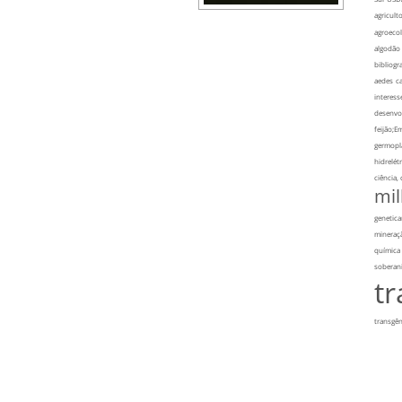
agriculto
agroecol
algodão
bibliogra
aedes
ca
interess
desenvo
feijão;E
germopl
hidrelétr
ciência,
mi
genetic
mineraç
química
soberan
t
transgên