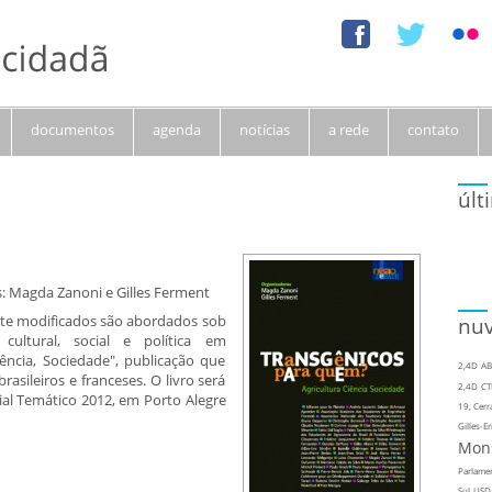
documentos
agenda
notícias
a rede
contato
últ
s: Magda Zanoni e Gilles Ferment
te modificados são abordados sob
nuv
cultural, social e política em
ência, Sociedade", publicação que
2,4D
AB
asileiros e franceses. O livro será
2,4D
CT
al Temático 2012, em Porto Alegre
19, Cerr
Gilles-Er
Mon
Parlame
Sul
USD