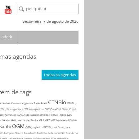
Sexta-feira, 7 de agosto de 2026
aderir
imas agendas
todas as agendas
em de tags
CTNBio
A
Andrés Carrasco
Argentina
Bayer
Brasil
CTNBio,
NBio, Biossegurança, STF, transgênicos
CUT
Casa Civil
China
Covid-
ado, Alimentos
ESALQ
ETC
Estados Unidos
Fiocruz
França
GEA
ic Séralini
Helicoverpa
Idec
MAPA
MPF
MPT
MST
Ministério Público
OGM
santo
OGM, orgânico
PET
PL;rural;fauna;caça
nto Europeu
Planeta
Presidente
Protesto
Rede social
Rio Grande do
A
USP
Universidade, Ciência
União Européia
Via Campesina