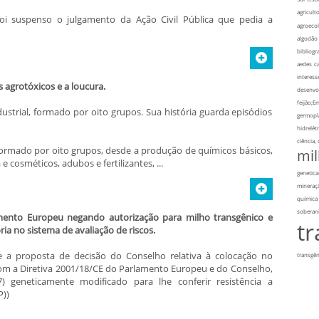
agriculto
foi suspenso o julgamento da Ação Civil Pública que pedia a
agroecol
algodão
bibliogra
aedes
ca
interess
s agrotóxicos e a loucura.
desenvo
feijão;E
ustrial, formado por oito grupos. Sua história guarda episódios
germopl
hidrelétr
ciência,
 formado por oito grupos, desde a produção de químicos básicos,
mi
 cosméticos, adubos e fertilizantes, ...
genetic
mineraç
química
soberan
mento Europeu negando autorização para milho transgênico e
t
a no sistema de avaliação de riscos.
 a proposta de decisão do Conselho relativa à colocação no
transgên
om a Diretiva 2001/18/CE do Parlamento Europeu e do Conselho,
 geneticamente modificado para lhe conferir resistência a
))