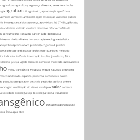
r
agricultura
agricultura, segurança alimentar, sementes crioulas
agrotóxico
ogia
agrotóxico, agroecologia
agrotóxicos
alimento
alimentos
ambiental
apple
associação
audiência pública
fia
biossegurança
biossegurança, agrotóxicos, lei, CTNBio, glifosato,
rta
cidadania
cidadão
cientista
cientistas
ciência
conflito de
es
consumidores
consumo
câncer
dado
democracia
lvimento
direito
direitos humanos
epistemologia
estatística
mbrapa;Transgênico;Alface
genetically engineered
genética
asma
glifosato
globalização
glufosinato
guardiões
herbicida
ica
indicador
indústria
informação
insulina
jornalismo, ética,
 cidadania
justiça
lagarta
liberação comercial
manifesto
medicamento
lho
milho, transgênico
mosquito
moção
natureza
organismo
amente modificado
orgânico
pandemia, coronavírus, saúde,
ão
pesquisa
pesquisador
pesticida
pesticidas
política
prêmio
saúde
reciclagem
reutilização
rio
riscos
rotulagem
semente
ia
sociedade
sociologia
soja
toxicologia
toxina
trabalhador
ransgênico
transgênico;Europa;Brasil
icos
Índia
água
ética