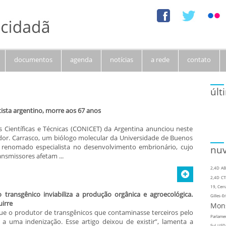
documentos
agenda
notícias
a rede
contato
últ
tista argentino, morre aos 67 anos
 Científicas e Técnicas (CONICET) da Argentina anunciou neste
dor. Carrasco, um biólogo molecular da Universidade de Buenos
m renomado especialista no desenvolvimento embrionário, cujo
nuv
smissores afetam ...
2,4D
AB
2,4D
CT
19, Cerr
 transgênico inviabiliza a produção orgânica e agroecológica.
Gilles-Er
uirre
Mon
 que o produtor de transgênicos que contaminasse terceiros pelo
Parlame
a uma indenização. Esse artigo deixou de existir”, lamenta a
Sul
USD