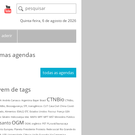
Quinta-feira, 6 de agosto de 2026
aderir
imas agendas
todas as agendas
em de tags
CTNBio
A
Andrés Carrasco
Argentina
Bayer
Brasil
CTNBio,
NBio, Biossegurança, STF, transgênicos
CUT
Casa Civil
China
Covid-
ado, Alimentos
ESALQ
ETC
Estados Unidos
Fiocruz
França
GEA
ic Séralini
Helicoverpa
Idec
MAPA
MPF
MPT
MST
Ministério Público
OGM
santo
OGM, orgânico
PET
PL;rural;fauna;caça
nto Europeu
Planeta
Presidente
Protesto
Rede social
Rio Grande do
A
USP
Universidade, Ciência
União Européia
Via Campesina