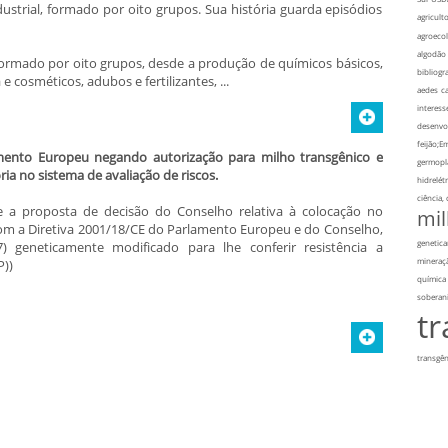
ustrial, formado por oito grupos. Sua história guarda episódios
agriculto
agroecol
algodão
 formado por oito grupos, desde a produção de químicos básicos,
bibliogra
 cosméticos, adubos e fertilizantes, ...
aedes
ca
interess
desenvo
feijão;E
mento Europeu negando autorização para milho transgênico e
germopl
a no sistema de avaliação de riscos.
hidrelétr
ciência,
 a proposta de decisão do Conselho relativa à colocação no
mi
om a Diretiva 2001/18/CE do Parlamento Europeu e do Conselho,
genetic
 geneticamente modificado para lhe conferir resistência a
mineraç
))
química
soberan
t
transgên