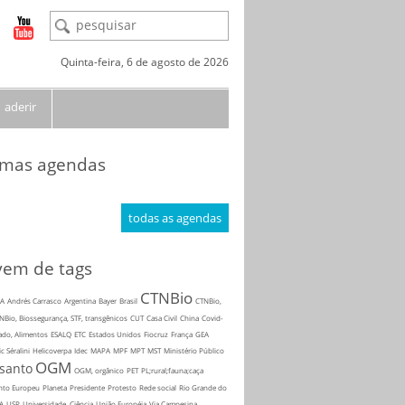
Quinta-feira, 6 de agosto de 2026
aderir
imas agendas
todas as agendas
em de tags
CTNBio
A
Andrés Carrasco
Argentina
Bayer
Brasil
CTNBio,
NBio, Biossegurança, STF, transgênicos
CUT
Casa Civil
China
Covid-
ado, Alimentos
ESALQ
ETC
Estados Unidos
Fiocruz
França
GEA
ic Séralini
Helicoverpa
Idec
MAPA
MPF
MPT
MST
Ministério Público
OGM
santo
OGM, orgânico
PET
PL;rural;fauna;caça
nto Europeu
Planeta
Presidente
Protesto
Rede social
Rio Grande do
A
USP
Universidade, Ciência
União Européia
Via Campesina