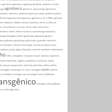
r
agricultura
agricultura, segurança alimentar, sementes crioulas
agrotóxico
ogia
agrotóxico, agroecologia
agrotóxicos
alimento
alimentos
ambiental
apple
associação
audiência pública
fia
biossegurança
biossegurança, agrotóxicos, lei, CTNBio, glifosato,
rta
cidadania
cidadão
cientista
cientistas
ciência
conflito de
es
consumidores
consumo
câncer
dado
democracia
lvimento
direito
direitos humanos
epistemologia
estatística
mbrapa;Transgênico;Alface
genetically engineered
genética
asma
glifosato
globalização
glufosinato
guardiões
herbicida
ica
indicador
indústria
informação
insulina
jornalismo, ética,
 cidadania
justiça
lagarta
liberação comercial
manifesto
medicamento
lho
milho, transgênico
mosquito
moção
natureza
organismo
amente modificado
orgânico
pandemia, coronavírus, saúde,
ão
pesquisa
pesquisador
pesticida
pesticidas
política
prêmio
saúde
reciclagem
reutilização
rio
riscos
rotulagem
semente
ia
sociedade
sociologia
soja
toxicologia
toxina
trabalhador
ransgênico
transgênico;Europa;Brasil
icos
Índia
água
ética