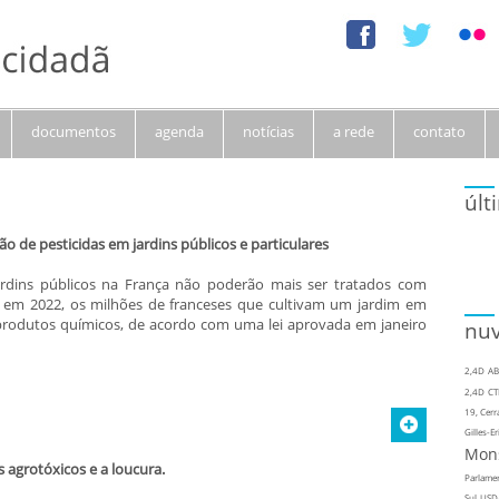
documentos
agenda
notícias
a rede
contato
últ
o de pesticidas em jardins públicos e particulares
jardins públicos na França não poderão mais ser tratados com
s, em 2022, os milhões de franceses que cultivam um jardim em
rodutos químicos, de acordo com uma lei aprovada em janeiro
nuv
2,4D
AB
2,4D
CT
19, Cerr
Gilles-Er
Mon
s agrotóxicos e a loucura.
Parlame
Sul
USD