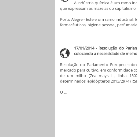
A indústria química é um ramo ind
que expressam as mazelas do capitalismo
Porto Alegre - Este é um ramo industrial,
farmacêuticos, higiene pessoal, perfumaria e
17/01/2014 - Resolução do Parla
colocando a necessidade de melhori
Resolução do Parlamento Europeu sobre
mercado para cultivo, em conformidade c
de um milho (Zea mays L., linha 1507)
determinados lepidópteros 2013/2974 (RSP
O ...