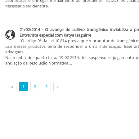
assinaturas e entregar formalmente ao presidente. TODOS os cidadã
necessário ser cientista.
21/02/2014 - O avanço do cultivo transgênico inviabiliza a p
Entrevista especial com Katya Isaguirre
“O artigo 9º da Lei 10.814 previa que o produtor de transgênic
uso desses produtos teria de responder a uma indenização. Esse arti
advogada.
Na manhã de quarta-feira, 19-02-2014, foi suspenso o julgamento d
anulação da Resolução Normativa ...
«
1
2
3
»