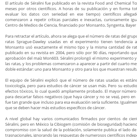
El artículo de Séralini fue publicado en la revista Food and Chemical T
meses por otros científicos. A horas de su publicación y en forma tot
evaluar los datos con seriedad en ese tiempo) científicos allegad
comenzaron a repetir críticas parciales e inexactas, curiosamente ig
Centro de Medios de Ciencia, financiado por Monsanto, Syngenta, Bayer 
Para retractar el artículo, ahora se alega que el número de ratas del gru
ratas Sprague-Dawley usadas en el experimento tienen tendencia 
Monsanto usó exactamente el mismo tipo y la misma cantidad de rat
publicado en su revista en 2004, pero sólo por 90 días, reportando qu
aprobación del maíz Mon603. Séralini prolongó el mismo experimento y 
las ratas, y los problemas comenzaron a aparecer a partir del cuarto mes
doble estándar: uno para Monsanto y otro para los que muestran resulta
El equipo de Séralini explicó que el número de ratas usadas es est
toxicología, pero para estudios de cáncer se usan más. Pero su estudi
efectos tóxicos, lo cual quedó ampliamente probado. El mayor número 
para descartar falsos negativos (que haya cáncer y no se vea), pero en
fue tan grande que incluso para esa evaluación sería suficiente. Igualmen
que se deben hacer más estudios específicos de cáncer.
A nivel global hay varios comunicados firmados por cientos de cient
Séralini, pero en México la Cibiogem (comisión de bioseguridad) haciend
compromiso con la salud de la población, solamente publica el lado de 
trasnacionales, ignorando las respuestas de numerosos científicos indep