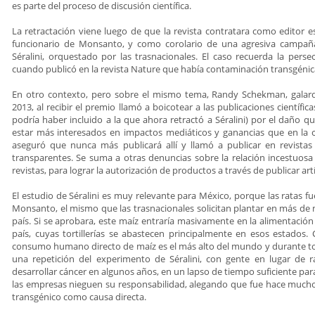
es parte del proceso de discusión científica.
La retractación viene luego de que la revista contratara como editor 
funcionario de Monsanto, y como corolario de una agresiva campaña
Séralini, orquestado por las trasnacionales. El caso recuerda la pers
cuando publicó en la revista Nature que había contaminación transgéni
En otro contexto, pero sobre el mismo tema, Randy Schekman, galar
2013, al recibir el premio llamó a boicotear a las publicaciones científic
podría haber incluido a la que ahora retractó a Séralini) por el daño que
estar más interesados en impactos mediáticos y ganancias que en la c
aseguró que nunca más publicará allí y llamó a publicar en revistas
transparentes. Se suma a otras denuncias sobre la relación incestuosa 
revistas, para lograr la autorización de productos a través de publicar artí
El estudio de Séralini es muy relevante para México, porque las ratas 
Monsanto, el mismo que las trasnacionales solicitan plantar en más de m
país. Si se aprobara, este maíz entraría masivamente en la alimentación
país, cuyas tortillerías se abastecen principalmente en esos estados
consumo humano directo de maíz es el más alto del mundo y durante toda 
una repetición del experimento de Séralini, con gente en lugar de r
desarrollar cáncer en algunos años, en un lapso de tiempo suficiente pa
las empresas nieguen su responsabilidad, alegando que fue hace much
transgénico como causa directa.