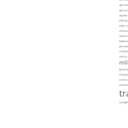
agriculto
agroecol
algodão
bibliogra
aedes
ca
interess
desenvo
feijão;E
germopl
hidrelétr
ciência,
mi
genetic
mineraç
química
soberan
t
transgên