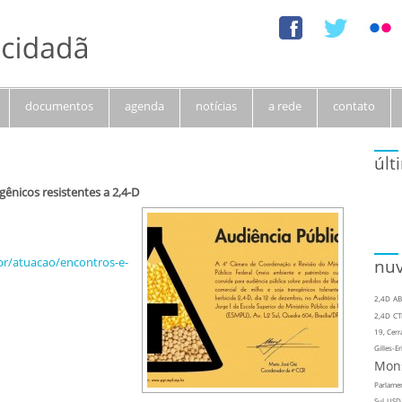
documentos
agenda
notícias
a rede
contato
últ
gênicos resistentes a 2,4-D
br/atuacao/encontros-e-
nuv
2,4D
AB
2,4D
CT
19, Cerr
Gilles-Er
Mon
Parlame
Sul
USD