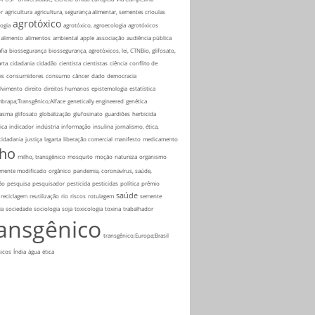
r
agricultura
agricultura, segurança alimentar, sementes crioulas
agrotóxico
ogia
agrotóxico, agroecologia
agrotóxicos
alimento
alimentos
ambiental
apple
associação
audiência pública
fia
biossegurança
biossegurança, agrotóxicos, lei, CTNBio, glifosato,
rta
cidadania
cidadão
cientista
cientistas
ciência
conflito de
es
consumidores
consumo
câncer
dado
democracia
lvimento
direito
direitos humanos
epistemologia
estatística
mbrapa;Transgênico;Alface
genetically engineered
genética
asma
glifosato
globalização
glufosinato
guardiões
herbicida
ica
indicador
indústria
informação
insulina
jornalismo, ética,
 cidadania
justiça
lagarta
liberação comercial
manifesto
medicamento
lho
milho, transgênico
mosquito
moção
natureza
organismo
amente modificado
orgânico
pandemia, coronavírus, saúde,
ão
pesquisa
pesquisador
pesticida
pesticidas
política
prêmio
saúde
reciclagem
reutilização
rio
riscos
rotulagem
semente
ia
sociedade
sociologia
soja
toxicologia
toxina
trabalhador
ransgênico
transgênico;Europa;Brasil
icos
Índia
água
ética