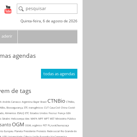
Quinta-feira, 6 de agosto de 2026
aderir
imas agendas
todas as agendas
em de tags
CTNBio
A
Andrés Carrasco
Argentina
Bayer
Brasil
CTNBio,
NBio, Biossegurança, STF, transgênicos
CUT
Casa Civil
China
Covid-
ado, Alimentos
ESALQ
ETC
Estados Unidos
Fiocruz
França
GEA
ic Séralini
Helicoverpa
Idec
MAPA
MPF
MPT
MST
Ministério Público
OGM
santo
OGM, orgânico
PET
PL;rural;fauna;caça
nto Europeu
Planeta
Presidente
Protesto
Rede social
Rio Grande do
A
USP
Universidade, Ciência
União Européia
Via Campesina